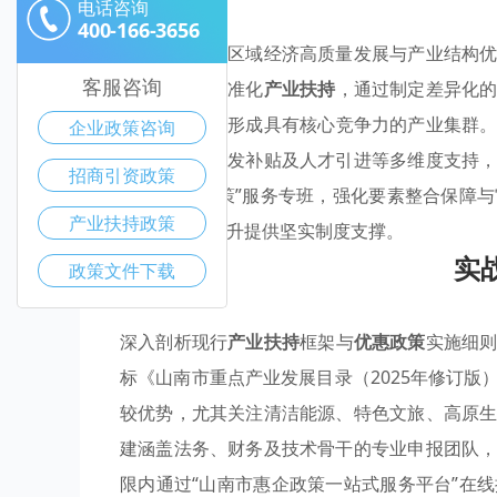
电话咨询
400-166-3656
山南市为驱动区域经济高质量发展与产业结构
客服咨询
力点聚焦于精准化
产业扶持
，通过制定差异化
产业聚集
区，形成具有核心竞争力的产业集群
企业政策咨询
财税减免、研发补贴及人才引进等多维度支持
招商引资政策
建立“一企一策”服务专班，强化要素整合保障
产业扶持政策
为产业能级跃升提供坚实制度支撑。
实
政策文件下载
深入剖析现行
产业扶持
框架与
优惠政策
实施细
标《山南市重点产业发展目录（2025年修订
较优势，尤其关注清洁能源、特色文旅、高原
建涵盖法务、财务及技术骨干的专业申报团队
限内通过“山南市惠企政策一站式服务平台”在