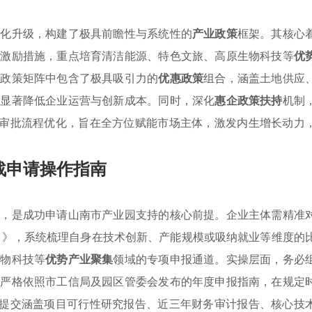
优化升级，构建了极具前瞻性与系统性的
产业政策
框架。其核心
的激励措施，重点培育清洁能源、特色文旅、高原生物科技等
优
。政策矩阵中包含了极具吸引力的
优惠政策
组合，涵盖土地供应
，显著降低企业运营与创新成本。同时，深化
惠企政策扶持
机制
与审批流程优化，旨在全方位赋能市场主体，激发内生增长动力
战申请操作指南
则，是成功申请山南市产业园支持的核心前提。企业主体需精准
版）》，系统梳理自身在技术创新、产能规模或吸纳就业等维度的
生物科技等
优势产业聚集
领域的专项申报通道。实操层面，务必
，严格依照市工信局及园区管委会发布的年度申报指南，在规定
线提交涵盖项目可行性研究报告、近三年财务审计报告、核心技