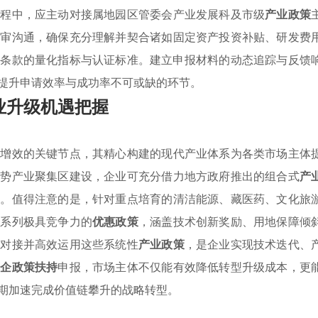
过程中，应主动对接属地园区管委会产业发展科及市级
产业政策
预审沟通，确保充分理解并契合诸如固定资产投资补贴、研发费
持
条款的量化指标与认证标准。建立申报材料的动态追踪与反馈
提升申请效率与成功率不可或缺的环节。
业升级机遇把握
质增效的关键节点，其精心构建的现代产业体系为各类市场主体
优势产业聚集区建设，企业可充分借力地方政府推出的组合式
产
能。值得注意的是，针对重点培育的清洁能源、藏医药、文化旅
一系列极具竞争力的
优惠政策
，涵盖技术创新奖励、用地保障倾
准对接并高效运用这些系统性
产业政策
，是企业实现技术迭代、
惠企政策扶持
申报，市场主体不仅能有效降低转型升级成本，更
期加速完成价值链攀升的战略转型。