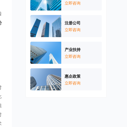
立即咨询
着
势
注册公司
立即咨询
、
，
，
产业扶持
立即咨询
惠企政策
立即咨询
对
比
组
时
术